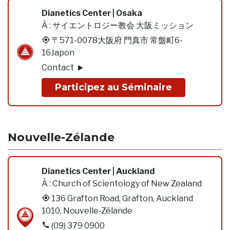
Dianetics Center | Osaka
À :
サイエントロジー教会 大阪ミッション
〒571-0078大阪府 門真市 常盤町6-
16Japon
Contact
Participez au Séminaire
Nouvelle-Zélande
Dianetics Center | Auckland
À :
Church of Scientology of New Zealand
136 Grafton Road, Grafton, Auckland
1010, Nouvelle-Zélande
(09) 379 0900