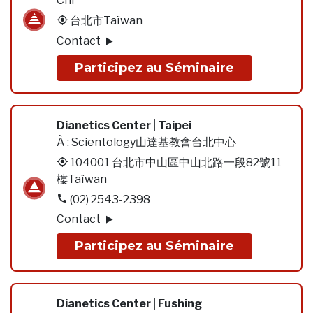
Chi
台北市Taïwan
Contact
Participez au Séminaire
Dianetics Center | Taipei
À :
Scientology山達基教會台北中心
104001 台北市中山區中山北路一段82號11
樓Taïwan
(02) 2543-2398
Contact
Participez au Séminaire
Dianetics Center | Fushing