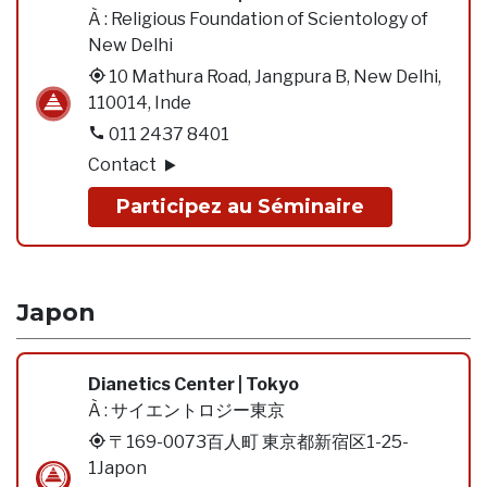
À :
Religious Foundation of Scientology of
New Delhi
10 Mathura Road, Jangpura B, New Delhi,
110014, Inde
011 2437 8401
Contact
Participez au Séminaire
Japon
Dianetics Center | Tokyo
À :
サイエントロジー東京
〒169-0073百人町 東京都新宿区1-25-
1Japon