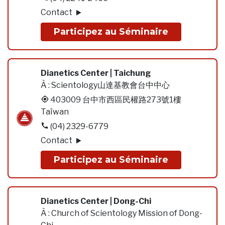
Contact
Participez au Séminaire
Dianetics Center | Taichung
À :
Scientology山達基教會台中中心
403009 台中市西區民權路273號1樓
Taïwan
(04) 2329-6779
Contact
Participez au Séminaire
Dianetics Center | Dong-Chi
À :
Church of Scientology Mission of Dong-