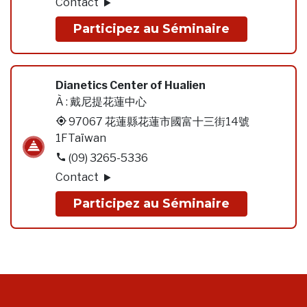
Contact
Participez au Séminaire
Dianetics Center of Hualien
À :
戴尼提花蓮中心
97067 花蓮縣花蓮市國富十三街14號
1FTaïwan
(09) 3265-5336
Contact
Participez au Séminaire