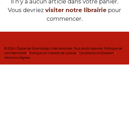
Il n’y a aucun article dans votre panier.
Vous devriez
visiter notre librairie
pour
commencer.
© 2026
L’Église de Scientology Internationale. Tous droits réservés.
Politique de
confidentialité
•
Politique en matière de cookies
•
Conditions d’utilisation
•
Mentions légales