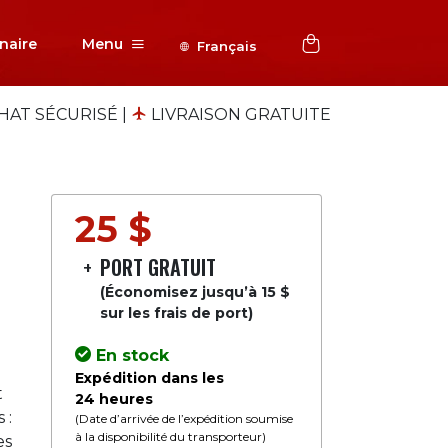
naire
Menu
Français
HAT SÉCURISÉ
|
LIVRAISON GRATUITE
25 $
+
PORT GRATUIT
(Économisez jusqu’à 15 $
sur les frais de port)
En stock
Expédition dans les
t
24 heures
 :
(Date d’arrivée de l’expédition soumise
à la disponibilité du transporteur)
es