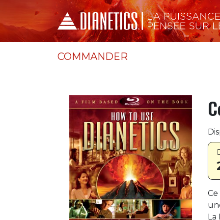
COMMANDER
C
Dis
Ce 
une
La 