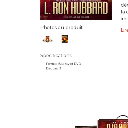
dé
la
imm
Photos du produit
Lir
Spécifications
Format:
Blu-ray et DVD
Disques:
3