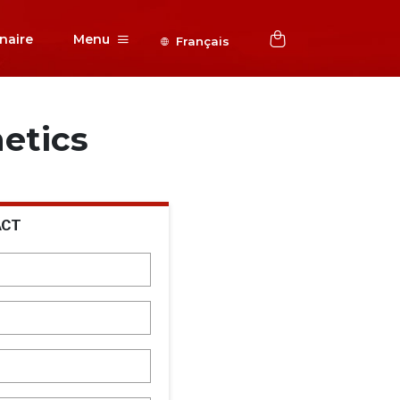
naire
Menu
Français
etics
ACT