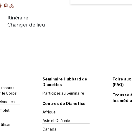
Itinéraire
Changer de lieu
Séminaire Hubbard de
Foire aux
Dianetics
(FAQ)
Puissance
r le Corps
Participez au Séminaire
Trousse à
les média
Dianetics
Centres de Dianetics
omplet
Afrique
Asie et Océanie
iliser
Canada