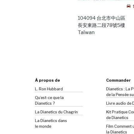
104094 台北市中山區
長安東路二段78號5樓
Taïwan
À propos de
Commander
L. Ron Hubbard
Dianetics : La 
de la Pensée su
Qu’est-ce que la
Dianetics ?
Livre audio de 
La
Dianetics
du Chagrin
Kit Pratique C
de Dianetics
La Dianetics dans
le monde
Film Comment ut
la Dianetics