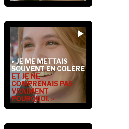
« JE ME METTAIS
SOUVENT EN COLÈRE
ET JE NE
COMPRENAIS PAS
VRAIMENT
POURQUOI. »