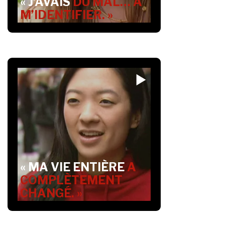
« J’AVAIS
DU MAL… À
M’IDENTIFIER. »
« MA VIE ENTIÈRE
A
COMPLÈTEMENT
CHANGÉ. »