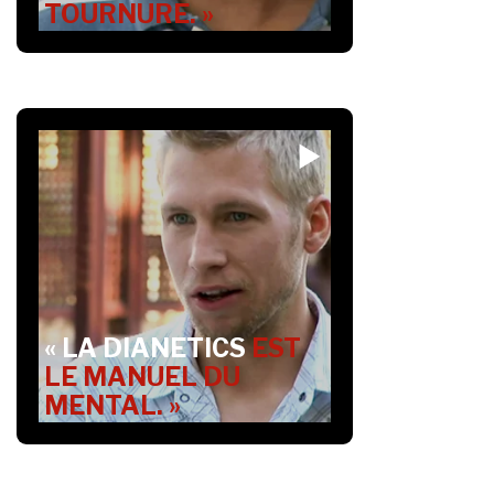
TOURNURE. »
« LA DIANETICS
EST
LE MANUEL DU
MENTAL. »