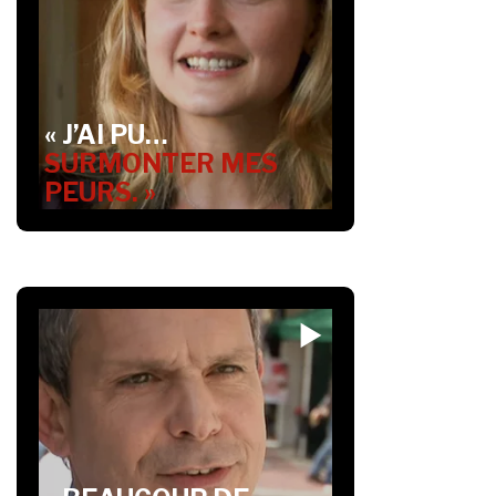
« J’AI PU…
SURMONTER MES
PEURS. »