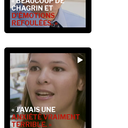
« BEAUCOUP DE
CHAGRIN ET
D’ÉMOTIONS
REFOULÉES. »
« J’AVAIS UNE
ANXIÉTÉ VRAIMENT
TERRIBLE. »