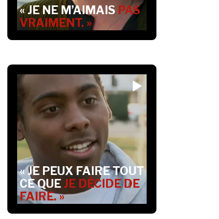
« JE NE M’AIMAIS
PAS
VRAIMENT. »
« JE PEUX FAIRE TOUT
CE QUE
JE DÉCIDE DE
FAIRE. »