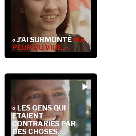
« J’AI SURMONTÉ
MA
PEUR DU VIDE. »
« LES GENS QUI
ÉTAIENT
CONTRARIÉS PAR
DES CHOSES.…