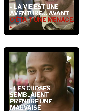
« LA VIE EST UNE
AVENTURE… AVANT
C’ÉTAIT UNE MENACE.
»
« LES CHOSES
SEMBLAIENT
PRENDRE UNE
MAUVAISE