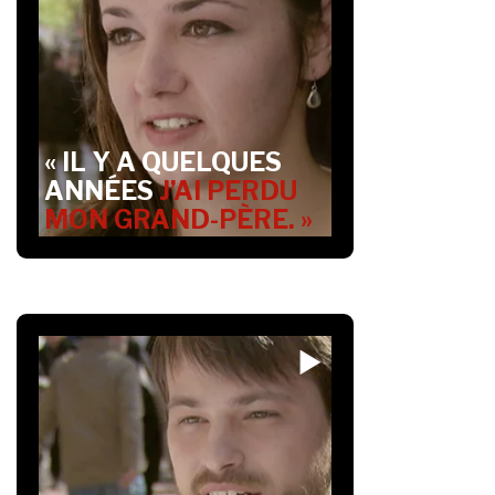
« IL Y A QUELQUES
ANNÉES
J’AI PERDU
MON GRAND-PÈRE. »