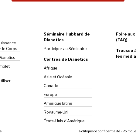
Séminaire Hubbard de
Foire aux
Dianetics
(FAQ)
Puissance
r le Corps
Participez au Séminaire
Trousse à
les média
Dianetics
Centres de Dianetics
omplet
Afrique
Asie et Océanie
iliser
Canada
Europe
Amérique latine
Royaume-Uni
États-Unis d’Amérique
s.
Politique de confidentialité
•
Politiqu