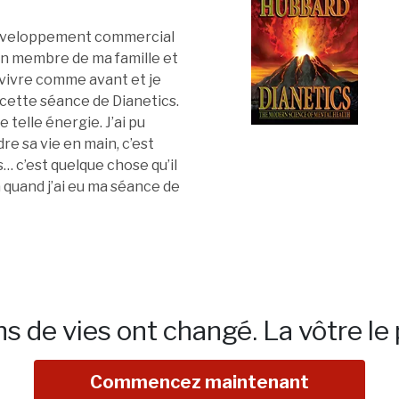
u développement commercial
 un membre de ma famille et
s vivre comme avant et je
 eu cette séance de Dianetics.
 telle énergie. J’ai pu
re sa vie en main, c’est
… c’est quelque chose qu’il
a quand j’ai eu ma séance de
ns de vies ont changé.
La vôtre le 
Commencez maintenant