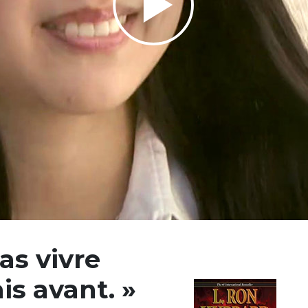
Play
Video
as vivre
is avant. »