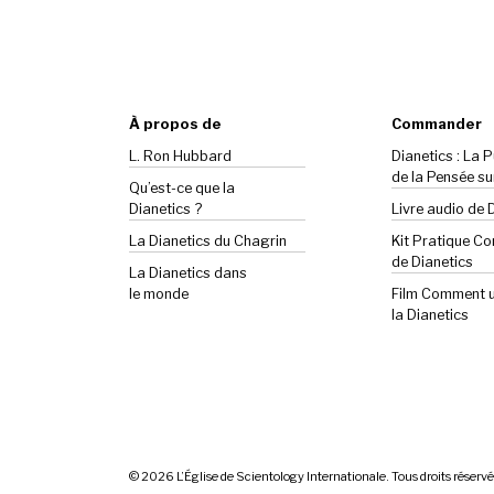
À propos de
Commander
L. Ron Hubbard
Dianetics : La 
de la Pensée su
Qu’est-ce que la
Dianetics ?
Livre audio de 
La
Dianetics
du Chagrin
Kit Pratique C
de Dianetics
La Dianetics dans
le monde
Film Comment ut
la Dianetics
© 2026
L’Église de Scientology Internationale. Tous droits réservé