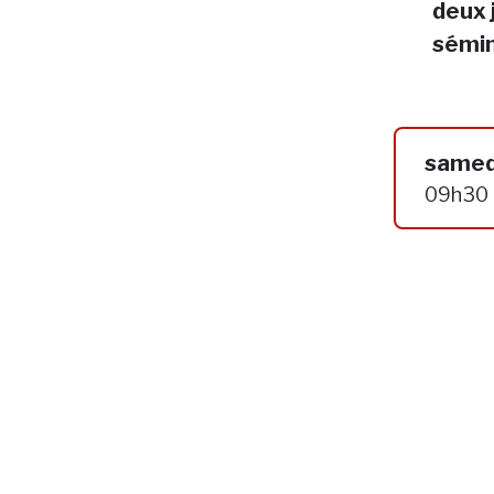
deux 
sémin
samed
09h30 