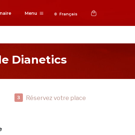
naire
Menu
Français
e Dianetics
Réservez votre place
3
e