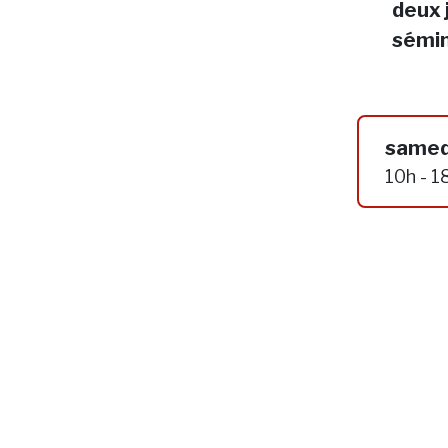
deux 
sémin
samed
10h - 1