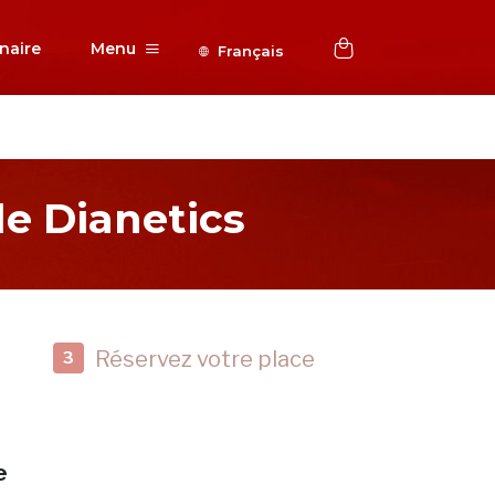
naire
Menu
Français
e Dianetics
Réservez votre place
3
e