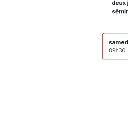
deux 
sémin
samedi
09h30 -