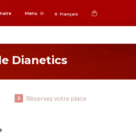
naire
Menu
Français
e Dianetics
Réservez votre place
3
e