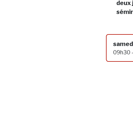
deux 
sémin
samedi
09h30 -