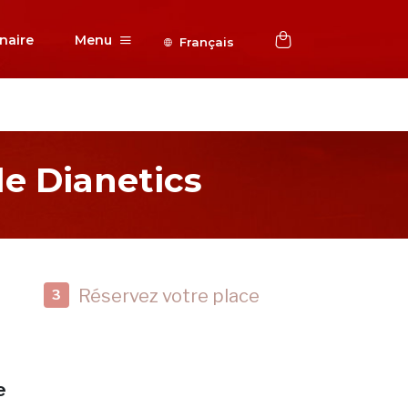
naire
Menu
Français
e Dianetics
Réservez votre place
3
e