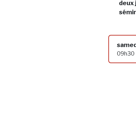
deux 
sémin
samed
09h30 