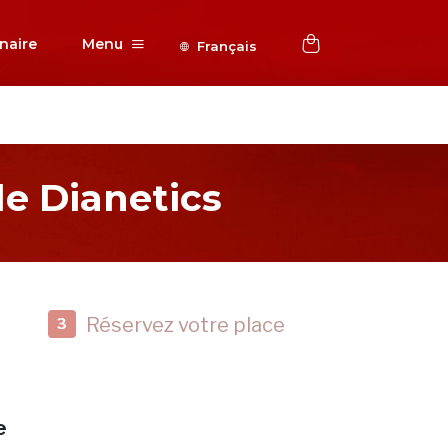
naire
Menu
Français
e Dianetics
Réservez votre place
3
e