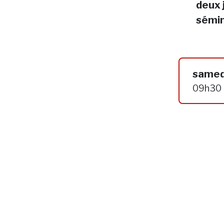
deux 
sémin
samed
09h30 