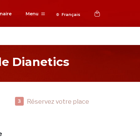
naire
Menu
Français
e Dianetics
Réservez votre place
3
e