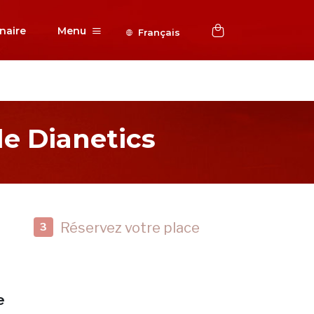
naire
Menu
Français
e Dianetics
Réservez votre place
3
e