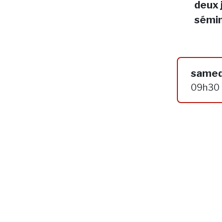
deux 
sémin
samed
09h30 