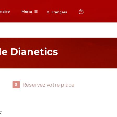
naire
Menu
Français
e Dianetics
Réservez votre place
3
e