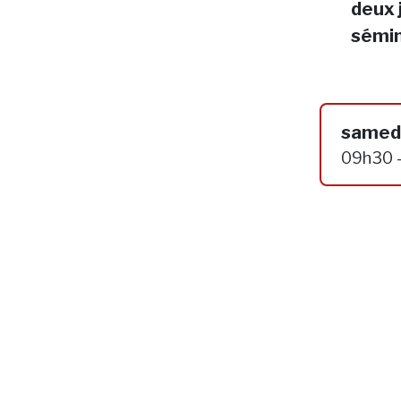
deux 
sémin
samedi
09h30 -