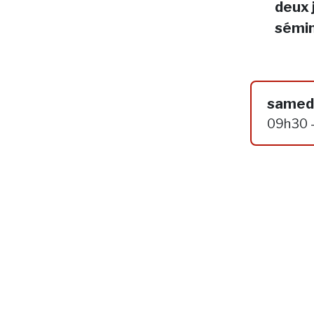
deux 
sémin
samedi
09h30 -