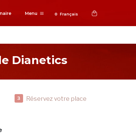
naire
Menu
Français
e Dianetics
Réservez votre place
3
e