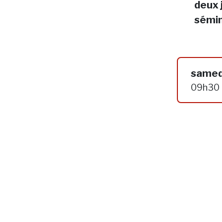
deux 
sémin
samed
09h30 