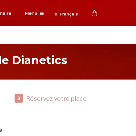
naire
Menu
Français
e Dianetics
Réservez votre place
3
e