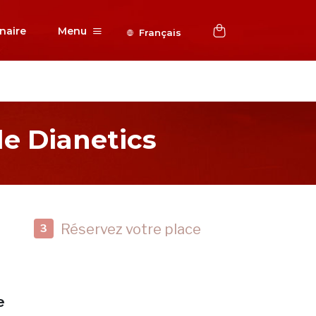
naire
Menu
Français
e Dianetics
Réservez votre place
3
e