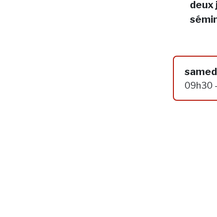
deux 
sémin
samedi
09h30 -