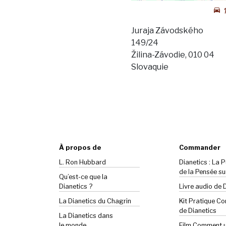
Juraja Závodského
149/24
Žilina-Závodie, 010 04
Slovaquie
À propos de
Commander
L. Ron Hubbard
Dianetics : La 
de la Pensée su
Qu’est-ce que la
Dianetics ?
Livre audio de 
La
Dianetics
du Chagrin
Kit Pratique C
de Dianetics
La Dianetics dans
le monde
Film Comment ut