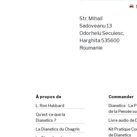
Str. Mihail
Sadoveanu 13
Odorheiu Secuiesc,
Harghita 535600
Roumanie
À propos de
Commander
L. Ron Hubbard
Dianetics : La 
de la Pensée su
Qu’est-ce que la
Dianetics ?
Livre audio de 
La
Dianetics
du Chagrin
Kit Pratique C
de Dianetics