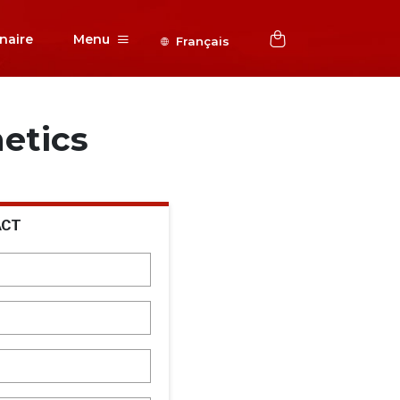
naire
Menu
Français
etics
ACT