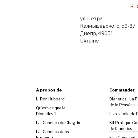
ул. Петра
Калнышевского, 58-37
Днепр, 49051
Ukraine
À propos de
Commander
L. Ron Hubbard
Dianetics : La 
de la Pensée su
Qu’est-ce que la
Dianetics ?
Livre audio de 
La
Dianetics
du Chagrin
Kit Pratique C
de Dianetics
La Dianetics dans
le monde
Film Comment ut