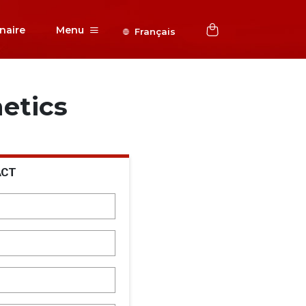
naire
Menu
Français
etics
ACT