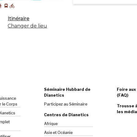
Itinéraire
Changer de lieu
Séminaire Hubbard de
Foire aux
Dianetics
(FAQ)
Puissance
r le Corps
Participez au Séminaire
Trousse à
les média
Dianetics
Centres de Dianetics
omplet
Afrique
Asie et Océanie
iliser