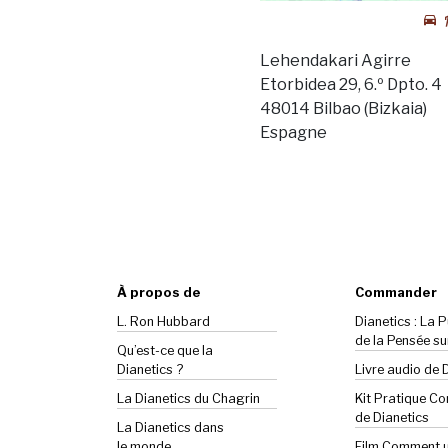
Lehendakari Agirre
Etorbidea 29, 6.º Dpto. 4
48014 Bilbao (Bizkaia)
Espagne
À propos de
Commander
L. Ron Hubbard
Dianetics : La 
de la Pensée su
Qu’est-ce que la
Dianetics ?
Livre audio de 
La
Dianetics
du Chagrin
Kit Pratique C
de Dianetics
La Dianetics dans
le monde
Film Comment ut