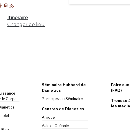
Itinéraire
Changer de lieu
Séminaire Hubbard de
Foire aux
Dianetics
(FAQ)
Puissance
r le Corps
Participez au Séminaire
Trousse à
les média
Dianetics
Centres de Dianetics
omplet
Afrique
Asie et Océanie
iliser