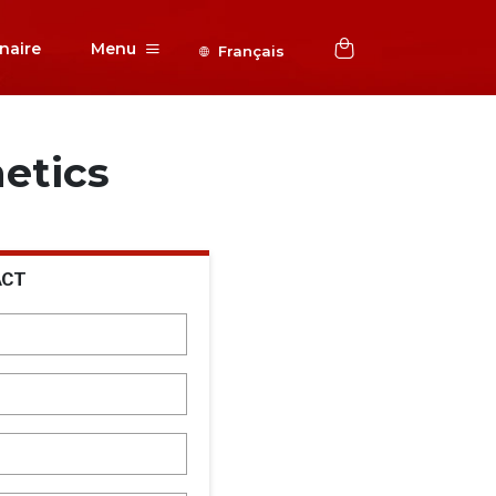
naire
Menu
Français
etics
ACT